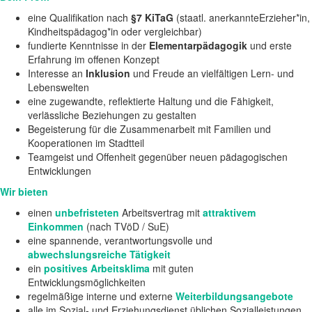
eine Qualifikation nach
§7 KiTaG
(staatl. anerkannteErzieher*in,
Kindheitspädagog*in oder vergleichbar)
fundierte Kenntnisse in der
Elementarpädagogik
und erste
Erfahrung im offenen Konzept
Interesse an
Inklusion
und Freude an vielfältigen Lern- und
Lebenswelten
eine zugewandte, reflektierte Haltung und die Fähigkeit,
verlässliche Beziehungen zu gestalten
Begeisterung für die Zusammenarbeit mit Familien und
Kooperationen im Stadtteil
Teamgeist und Offenheit gegenüber neuen pädagogischen
Entwicklungen
Wir bieten
einen
unbefristeten
Arbeitsvertrag mit
attraktivem
Einkommen
(nach TVöD / SuE)
eine spannende, verantwortungsvolle und
abwechslungsreiche Tätigkeit
ein
positives Arbeitsklima
mit guten
Entwicklungsmöglichkeiten
regelmäßige interne und externe
Weiterbildungsangebote
alle im Sozial- und Erziehungsdienst üblichen Sozialleistungen